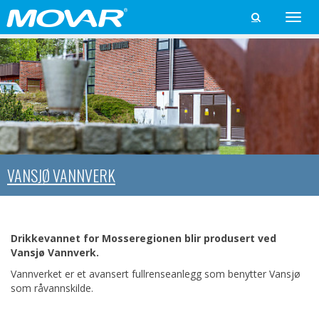
Toggle

naviga
VANSJØ VANNVERK
Drikkevannet for Mosseregionen blir produsert ved
Vansjø Vannverk.
Vannverket er et avansert fullrenseanlegg som benytter Vansjø
som råvannskilde.