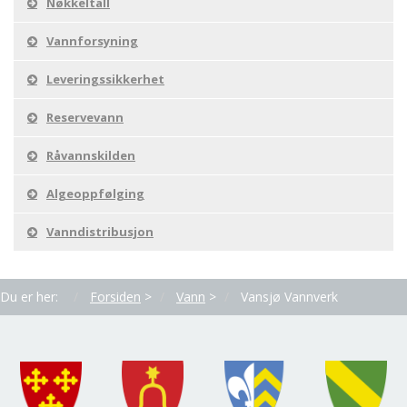
Nøkkeltall
Vannforsyning
Leveringssikkerhet
Reservevann
Råvannskilden
Algeoppfølging
Vanndistribusjon
Du er her:
Forsiden
>
Vann
>
Vansjø Vannverk