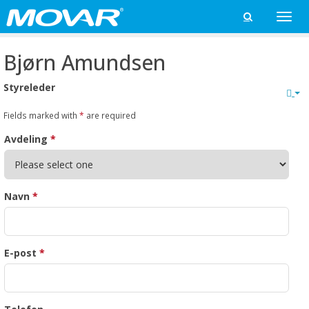
Toggle

naviga
Bjørn Amundsen
Styreleder
Fields marked with
*
are required
Avdeling
*
Navn
*
E-post
*