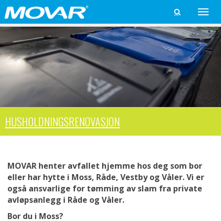
Toggle

naviga
HUSHOLDNINGSRENOVASJON
MOVAR henter avfallet hjemme hos deg som bor
eller har hytte i Moss, Råde, Vestby og Våler. Vi er
også ansvarlige for tømming av slam fra private
avløpsanlegg i
Råde og Våler
.
Bor du i Moss?