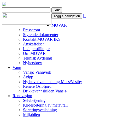
Søk

Toggle navigation
MOVAR
Presserom
Styrende dokumenter
Kontakt MOVAR IKS
Anskaffelser
Ledige stillinger
Om MOVAR
Teknisk Avdeling
Nyhetsbrev
Vann
Vansjø Vannverk
Avløp
Ny hovedvannledning Moss/Vestby
Renere Oslofjord
Drikkevannskilden Vansjø
Renovasjon
Selvbetjening
Kildesortering av matavfall
Sorteringsveiledning
Miljøbilen