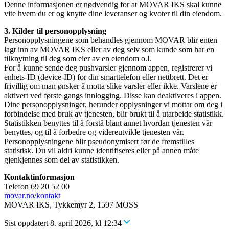
Denne informasjonen er nødvendig for at MOVAR IKS skal kunne
vite hvem du er og knytte dine leveranser og kvoter til din eiendom.
3. Kilder til personopplysning
Personopplysningene som behandles gjennom MOVAR blir enten
lagt inn av MOVAR IKS eller av deg selv som kunde som har en
tilknytning til deg som eier av en eiendom o.l.
For å kunne sende deg pushvarsler gjennom appen, registrerer vi
enhets-ID (device-ID) for din smarttelefon eller nettbrett. Det er
frivillig om man ønsker å motta slike varsler eller ikke. Varslene er
aktivert ved første gangs innlogging. Disse kan deaktiveres i appen.
Dine personopplysninger, herunder opplysninger vi mottar om deg i
forbindelse med bruk av tjenesten, blir brukt til å utarbeide statistikk.
Statistikken benyttes til å forstå blant annet hvordan tjenesten vår
benyttes, og til å forbedre og videreutvikle tjenesten vår.
Personopplysningene blir pseudonymisert før de fremstilles
statistisk. Du vil aldri kunne identifiseres eller på annen måte
gjenkjennes som del av statistikken.
Kontaktinformasjon
Telefon 69 20 52 00
movar.no/kontakt
MOVAR IKS, Tykkemyr 2, 1597 MOSS
Sist oppdatert 8. april 2026, kl 12:34