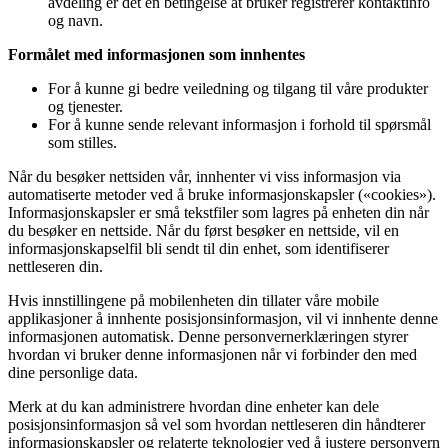
avdeling er det en betingelse at bruker registrerer kontaktinfo
og navn.
Formålet med informasjonen som innhentes
For å kunne gi bedre veiledning og tilgang til våre produkter
og tjenester.
For å kunne sende relevant informasjon i forhold til spørsmål
som stilles.
Når du besøker nettsiden vår, innhenter vi viss informasjon via
automatiserte metoder ved å bruke informasjonskapsler («cookies»).
Informasjonskapsler er små tekstfiler som lagres på enheten din når
du besøker en nettside. Når du først besøker en nettside, vil en
informasjonskapselfil bli sendt til din enhet, som identifiserer
nettleseren din.
Hvis innstillingene på mobilenheten din tillater våre mobile
applikasjoner å innhente posisjonsinformasjon, vil vi innhente denne
informasjonen automatisk. Denne personvernerklæringen styrer
hvordan vi bruker denne informasjonen når vi forbinder den med
dine personlige data.
Merk at du kan administrere hvordan dine enheter kan dele
posisjonsinformasjon så vel som hvordan nettleseren din håndterer
informasjonskapsler og relaterte teknologier ved å justere personvern