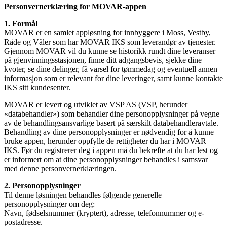
Personvernerklæring for MOVAR-appen
1. Formål
MOVAR er en samlet appløsning for innbyggere i Moss, Vestby,
Råde og Våler som har MOVAR IKS som leverandør av tjenester.
Gjennom MOVAR vil du kunne se historikk rundt dine leveranser
på gjenvinningsstasjonen, finne ditt adgangsbevis, sjekke dine
kvoter, se dine delinger, få varsel for tømmedag og eventuell annen
informasjon som er relevant for dine leveringer, samt kunne kontakte
IKS sitt kundesenter.
MOVAR er levert og utviklet av VSP AS (VSP, herunder
«databehandler») som behandler dine personopplysninger på vegne
av de behandlingsansvarlige basert på særskilt databehandleravtale.
Behandling av dine personopplysninger er nødvendig for å kunne
bruke appen, herunder oppfylle de rettigheter du har i MOVAR
IKS. Før du registrerer deg i appen må du bekrefte at du har lest og
er informert om at dine personopplysninger behandles i samsvar
med denne personvernerklæringen.
2. Personopplysninger
Til denne løsningen behandles følgende generelle
personopplysninger om deg:
Navn, fødselsnummer (kryptert), adresse, telefonnummer og e-
postadresse.