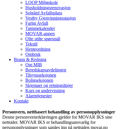
LOOP Miljøskole
Husholdningsrenovasjon
Solgård Avfallsplass
Vestby Gjenvinningsstasjon
Farlig Avfall
Tømmekalender
MOVAR-appen
Ofte stilte spørsmål
Tekstil
Henteordning
Ombruk
Brann & Redning
Om MIB
Beredskapsavdelingen
Tilsynsseksjonen
Boligseksjonen
Skjemaer og retningslinjer
Kurs og undervisning
Alarmtjenester
Kontakt
Personvern, nettbasert behandling av personopplysninger
Denne personvernerklæringen gjelder for MOVAR IKS sine
nettsider. MOVAR IKS er behandlingsansvarlig for
personopplysninger som samles inn på nettsiden movar.no