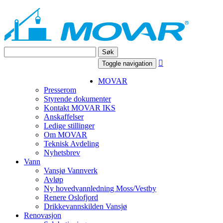
Søk

Toggle navigation
MOVAR
Presserom
Styrende dokumenter
Kontakt MOVAR IKS
Anskaffelser
Ledige stillinger
Om MOVAR
Teknisk Avdeling
Nyhetsbrev
Vann
Vansjø Vannverk
Avløp
Ny hovedvannledning Moss/Vestby
Renere Oslofjord
Drikkevannskilden Vansjø
Renovasjon