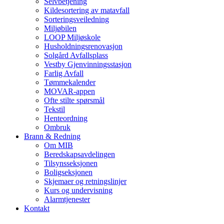
Selvbetjening
Kildesortering av matavfall
Sorteringsveiledning
Miljøbilen
LOOP Miljøskole
Husholdningsrenovasjon
Solgård Avfallsplass
Vestby Gjenvinningsstasjon
Farlig Avfall
Tømmekalender
MOVAR-appen
Ofte stilte spørsmål
Tekstil
Henteordning
Ombruk
Brann & Redning
Om MIB
Beredskapsavdelingen
Tilsynsseksjonen
Boligseksjonen
Skjemaer og retningslinjer
Kurs og undervisning
Alarmtjenester
Kontakt