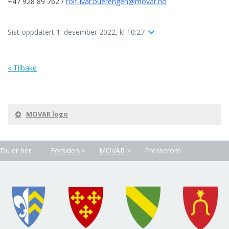
+47 928 89 762 /
rolf-ivar.buerengen@movar.no
Sist oppdatert 1. desember 2022, kl 10:27
« Tilbake
MOVAR logo
Du er her:
Forsiden
>
MOVAR
>
Presserom