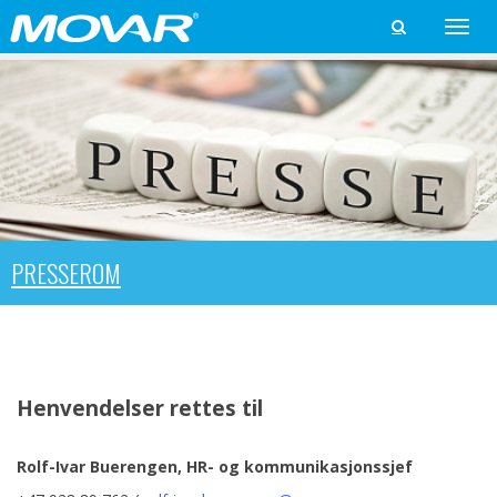
Toggle

naviga
PRESSEROM
Henvendelser rettes til
Rolf-Ivar Buerengen, HR- og kommunikasjonssjef