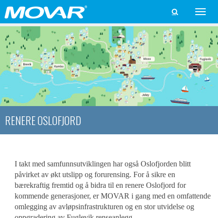
Toggle

naviga
RENERE OSLOFJORD
I takt med samfunnsutviklingen har også Oslofjorden blitt
påvirket av økt utslipp og forurensing. For å sikre en
bærekraftig fremtid og å bidra til en renere Oslofjord for
kommende generasjoner, er MOVAR i gang med en omfattende
omlegging av avløpsinfrastrukturen og en stor utvidelse og
oppgradering av Fuglevik renseanlegg.