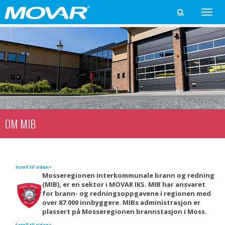
Toggle

naviga
OM MIB
Mosseregionen interkommunale brann og redning
(MIB), er en sektor i MOVAR IKS.
MIB har ansvaret
for brann- og redningsoppgavene i regionen med
over 87.000 innbyggere.
MIBs administrasjon er
plassert på Mosseregionen brannstasjon i Moss.