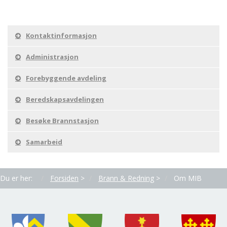
Kontaktinformasjon
Administrasjon
Forebyggende avdeling
Beredskapsavdelingen
Besøke Brannstasjon
Samarbeid
Du er her:
Forsiden
>
Brann & Redning
>
Om MIB