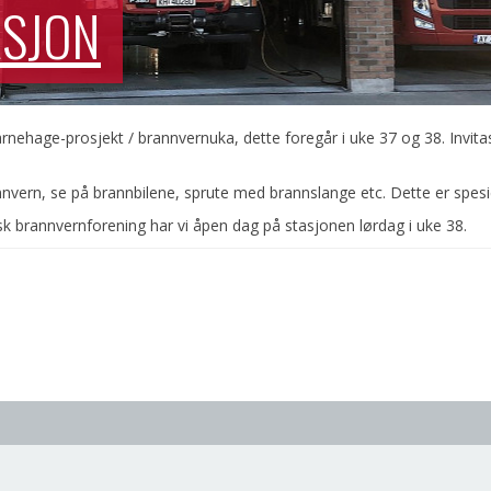
ASJON
nehage-prosjekt / brannvernuka, dette foregår i uke 37 og 38. Invitasjo
vern, se på brannbilene, sprute med brannslange etc. Dette er spesie
sk brannvernforening har vi åpen dag på stasjonen lørdag i uke 38.