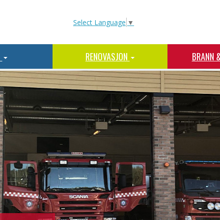
Select Language
▼
N
RENOVASJON
BRANN 