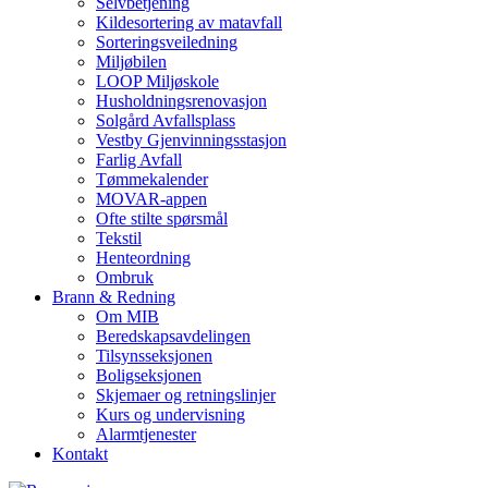
Selvbetjening
Kildesortering av matavfall
Sorteringsveiledning
Miljøbilen
LOOP Miljøskole
Husholdningsrenovasjon
Solgård Avfallsplass
Vestby Gjenvinningsstasjon
Farlig Avfall
Tømmekalender
MOVAR-appen
Ofte stilte spørsmål
Tekstil
Henteordning
Ombruk
Brann & Redning
Om MIB
Beredskapsavdelingen
Tilsynsseksjonen
Boligseksjonen
Skjemaer og retningslinjer
Kurs og undervisning
Alarmtjenester
Kontakt