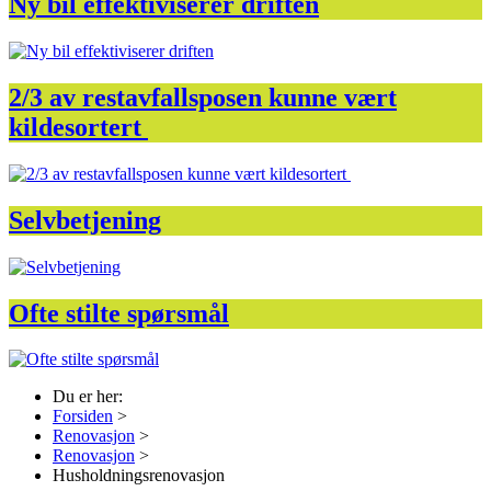
Ny bil effektiviserer driften
2/3 av restavfallsposen kunne vært
kildesortert
Selvbetjening
Ofte stilte spørsmål
Du er her:
Forsiden
>
Renovasjon
>
Renovasjon
>
Husholdningsrenovasjon