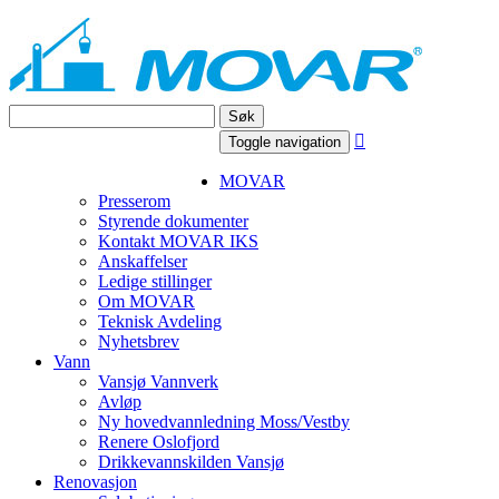
Søk

Toggle navigation
MOVAR
Presserom
Styrende dokumenter
Kontakt MOVAR IKS
Anskaffelser
Ledige stillinger
Om MOVAR
Teknisk Avdeling
Nyhetsbrev
Vann
Vansjø Vannverk
Avløp
Ny hovedvannledning Moss/Vestby
Renere Oslofjord
Drikkevannskilden Vansjø
Renovasjon