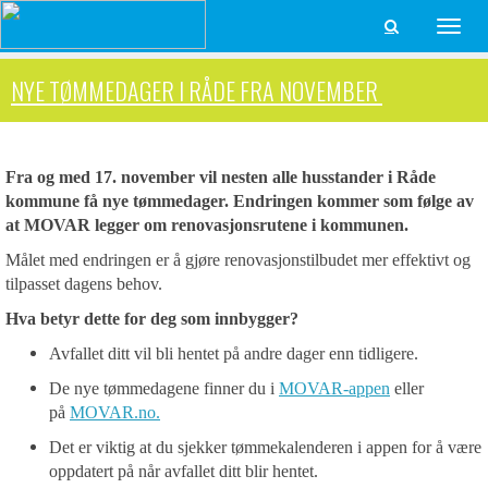
Toggle

naviga
NYE TØMMEDAGER I RÅDE FRA NOVEMBER
Fra og med 17. november vil nesten alle husstander i Råde
kommune få nye tømmedager. Endringen kommer som følge av
at MOVAR legger om renovasjonsrutene i kommunen.
Målet med endringen er å gjøre renovasjonstilbudet mer effektivt og
tilpasset dagens behov.
Hva betyr dette for deg som innbygger?
Avfallet ditt vil bli hentet på andre dager enn tidligere.
De nye tømmedagene finner du i
MOVAR-appen
eller
på
MOVAR.no.
Det er viktig at du sjekker tømmekalenderen i appen for å være
oppdatert på når avfallet ditt blir hentet.