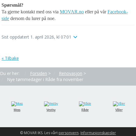
Spørsmål?
Ta gjerne kontakt med oss via
MOVAR.no
eller på vår
Facebook-
side
dersom du lurer på noe.
Sist oppdatert 1. april 2026, kl 07:01
« Tilbake
Du er her:
Forsiden
>
Renovasjon
>
Nye tømmedager i Råde fra november
Moss
Vestby
Råde
Våler
© MOVAR IKS. Les vårt
personvern
.
Informasjons­kapsler