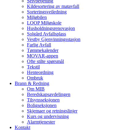
Selvbetjening
Kildesortering av matavfall
Sorteringsveiledning
Miljøbilen
LOOP Miljøskole
Husholdningsrenovasjon
Solgård Avfallsplass
Vestby Gjenvinningsstasjon
Farlig Avfall
Tømmekalender
MOVAR-appen
Ofte stilte spørsmål
Tekstil
Henteordning
Ombruk
Brann & Redning
Om MIB
Beredskapsavdelingen
Tilsynsseksjonen
Boligseksjonen
Skjemaer og retningslinjer
Kurs og undervisning
Alarmtjenester
Kontakt