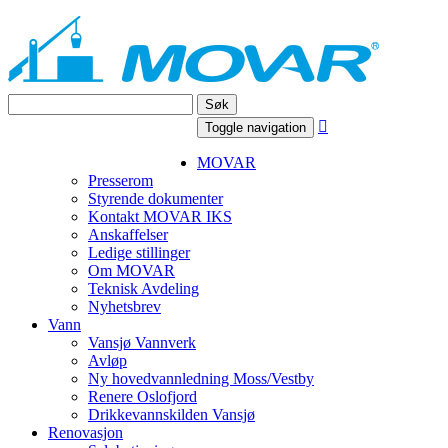
Søk

Toggle navigation
MOVAR
Presserom
Styrende dokumenter
Kontakt MOVAR IKS
Anskaffelser
Ledige stillinger
Om MOVAR
Teknisk Avdeling
Nyhetsbrev
Vann
Vansjø Vannverk
Avløp
Ny hovedvannledning Moss/Vestby
Renere Oslofjord
Drikkevannskilden Vansjø
Renovasjon