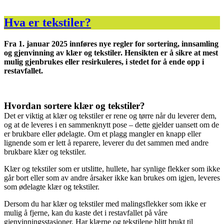
Hva er tekstiler?
Fra 1. januar 2025 innføres nye regler for sortering, innsamling
og gjenvinning av klær og tekstiler. Hensikten er å sikre at mest
mulig gjenbrukes eller resirkuleres, i stedet for å ende opp i
restavfallet.
Hvordan sortere klær og tekstiler?
Det er viktig at klær og tekstiler er rene og tørre når du leverer dem,
og at de leveres i en sammenknytt pose – dette gjelder uansett om de
er brukbare eller ødelagte. Om et plagg mangler en knapp eller
lignende som er lett å reparere, leverer du det sammen med andre
brukbare klær og tekstiler.
Klær og tekstiler som er utslitte, hullete, har synlige flekker som ikke
går bort eller som av andre årsaker ikke kan brukes om igjen, leveres
som ødelagte klær og tekstiler.
Dersom du har klær og tekstiler med malingsflekker som ikke er
mulig å fjerne, kan du kaste det i restavfallet på våre
gjenvinningsstasjoner. Har klærne og tekstilene blitt brukt til