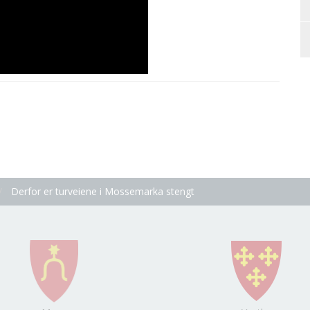
Derfor er turveiene i Mossemarka stengt