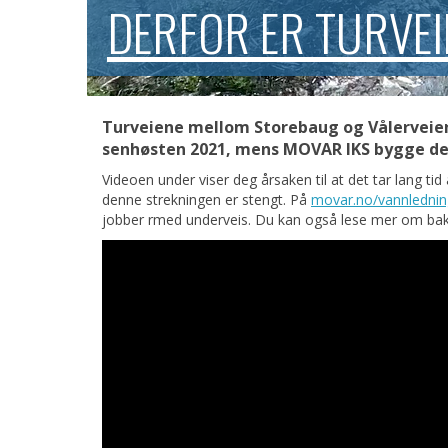
DERFOR ER TURVE
Turveiene mellom Storebaug og Vålerveien e
senhøsten 2021, mens MOVAR IKS bygge de
Videoen under viser deg årsaken til at det tar lang t
denne strekningen er stengt. På
movar.no/vannlednin
jobber rmed underveis. Du kan også lese mer om bak