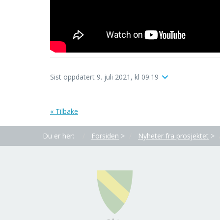
Sist oppdatert 9. juli 2021, kl 09:19
« Tilbake
Du er her:
Forsiden
>
Nyheter fra prosjektet
>