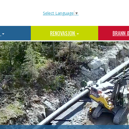
Select Language
▼
N
RENOVASJON
BRANN 