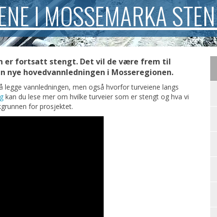
IENE I MOSSEMARKA STE
r fortsatt stengt. Det vil de være frem til
n nye hovedvannledningen i Mosseregionen.
id å legge vannledningen, men også hvorfor turveiene langs
g
kan du lese mer om hvilke turveier som er stengt og hva vi
grunnen for prosjektet.