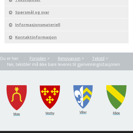
Spørsmål og svar
Informasjonsmateriell
Kontaktinformasjon
Du er her:
Forsiden
>
Renovasjon
>
Tekstil
>
Nei, tekstiler må ikke bare leveres til gjenvinningsstasjonen
Våler
Vestby
Råde
Moss