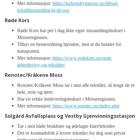
Mer informasjon:
https://kirkensbymisjon.no/tilbud-
tekstilinnsamling/gi-til-oss/
Røde Kors
Røde Kors har per i dag ikke egne innsamlingsbokser i
Mosseregionen.
Tilbyr en henteordning hjemme, mot at du betaler for
transporten.
Mer informasjon:
https://www.rodekors.no/stott-
arbeidet/toy-og-tekstiler/
Renotec/Kråkene Moss
Renotec/Kråkene Moss tar i mot alle tekstiler, så lenge de er
hele, rene og tørre.
Har en rekke innleveringsbokser i Mosseregionen.
Mer informasjon:
https://www.renotec.no/index.php
Solgård Avfallsplass og Vestby Gjenvinningsstasjon
Tar i mot både brukbare og ødelagte klær/tekstiler
Det er kostnadsfritt å levere tekstiler for deg som privat
innbygger til gjenvinningsstasjonene