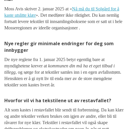
Moss Avis skriver 2. januar 2025 at «
Nå må du til Solgård for å
kaste utslitte klær
». Det medfører ikke riktighet. Du kan nemlig
fortsatt levere tekstiler til innsamlingsboksene som er satt ut i hele
Mosseregionen
av ideelle organisasjoner
.
Nye regler gir minimale endringer for deg som
innbygger
De nye reglene fra 1. januar 2025 betyr egentlig bare at
myndighetene krever at
kommunen din
må ha et eget tilbud i
tillegg
, og sørge for at tekstiler samles inn i en egen avfallsstrøm.
Hensikten er å gi nytt liv til enda mer av de store mengdene
tekstiler som kastes hvert år.
Hvorfor vil vi ha tekstilene ut av restavfallet?
Alt som kastes i restavfallet blir sendt til forbrenning. Da kan klær
og andre tekstiler verken brukes om igjen av andre, eller bli til
råvarer for nye klær. Tekstiler i restavfallet vil også skape
driftsproblemer og ekstrakostnader om noen år, når et nytt