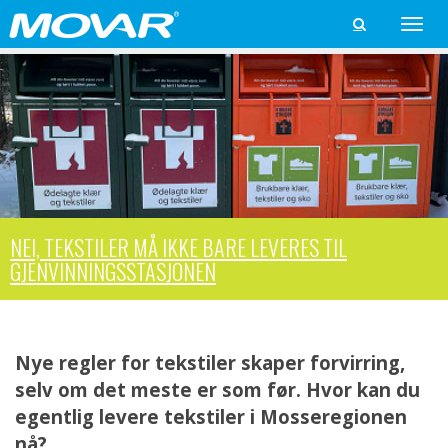
Toggle

naviga
NEI, TEKSTILER MÅ IKKE BARE LEVERES TIL
GJENVINNINGSSTASJONEN
Nye regler for tekstiler skaper forvirring,
selv om det meste er som før. Hvor kan du
egentlig levere tekstiler i Mosseregionen
nå?