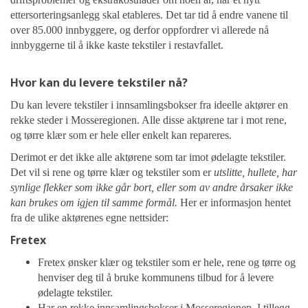
ettersorteringsanlegg skal etableres. Det tar tid å endre vanene til
over 85.000 innbyggere, og derfor oppfordrer vi allerede nå
innbyggerne til å ikke kaste tekstiler i restavfallet.
Hvor kan du levere tekstiler nå?
Du kan levere tekstiler i innsamlingsbokser fra ideelle aktører en
rekke steder i Mosseregionen. Alle disse aktørene tar i mot rene,
og tørre klær som er hele eller enkelt kan repareres.
Derimot er det ikke alle aktørene som tar imot ødelagte tekstiler.
Det vil si rene og tørre klær og tekstiler som er
utslitte, hullete, har
synlige flekker som ikke går bort, eller som av andre årsaker ikke
kan brukes om igjen til samme formål.
Her er informasjon hentet
fra de ulike aktørenes egne nettsider:
Fretex
Fretex ønsker klær og tekstiler som er hele, rene og tørre og
henviser deg til å bruke kommunens tilbud for å levere
ødelagte tekstiler.
Har en rekke innsamlingsbokser i Mosseregionen. I tillegg