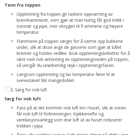
Tenn fra toppen
Opptenning fra toppen gir raskere oppvarming av
brennkammeret, som gjør at man hurtig får god trekk i
ovnsrør og pipe, mer oksygen til fl ammene og høyere
temperatur.
Flammene på toppen sørger for å varme opp kubbene
under, slik at disse avgir de gassene som gjør at bålet
brenner og holdes vedlike. Bruk opptenningsbriketter for å
sikre rask nok antenning av opptenningsveden på toppen,
så unngår du unødvendig røyk i opptenningsfasen.
Langsom opptenning og lav temperatur fører til at
svevestøvet blir mangedoblet.
Sørg for nok luft
Pass på at det kommer nok luft inn i huset, slik at ovnen
får nok luft til forbrenningen. Kjøkkenvifte og
ventilasjonsanlegg som drar luft ut av huset reduserer
trekken i pipa.
Åpne alle ventiler i ovnen. Sett gjerne døren på gløtt i opp