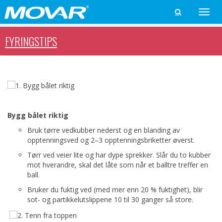
Toggle

naviga
FYRINGSTIPS
Bygg bålet riktig
Bruk tørre vedkubber nederst og en blanding av
opptenningsved og 2–3 opptenningsbriketter øverst.
Tørr ved veier lite og har dype sprekker. Slår du to kubber
mot hverandre, skal det låte som når et balltre treffer en
ball.
Bruker du fuktig ved (med mer enn 20 % fuktighet), blir
sot- og partikkelutslippene 10 til 30 ganger så store.