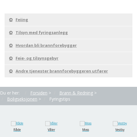
Feiing
Tilsyn med fyringsanlegg
Hvordan bli brannforebygger
Feie- og tilsynsgebyr
Andre tjenester brannforebyggeren utfører
Du er her:
Forsiden
>
Brann & Redning
>
Boligseksjonen
>
Fyringstips
Råde
Våler
Moss
Vestby